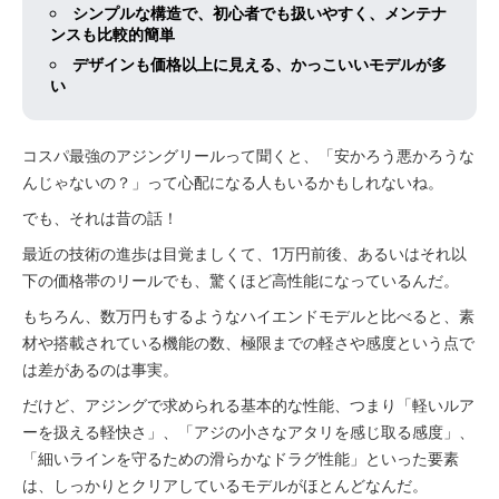
シンプルな構造で、初心者でも扱いやすく、メンテナ
ンスも比較的簡単
デザインも価格以上に見える、かっこいいモデルが多
い
コスパ最強のアジングリールって聞くと、「安かろう悪かろうな
んじゃないの？」って心配になる人もいるかもしれないね。
でも、それは昔の話！
最近の技術の進歩は目覚ましくて、1万円前後、あるいはそれ以
下の価格帯のリールでも、驚くほど高性能になっているんだ。
もちろん、数万円もするようなハイエンドモデルと比べると、素
材や搭載されている機能の数、極限までの軽さや感度という点で
は差があるのは事実。
だけど、アジングで求められる基本的な性能、つまり「軽いルア
ーを扱える軽快さ」、「アジの小さなアタリを感じ取る感度」、
「細いラインを守るための滑らかなドラグ性能」といった要素
は、しっかりとクリアしているモデルがほとんどなんだ。