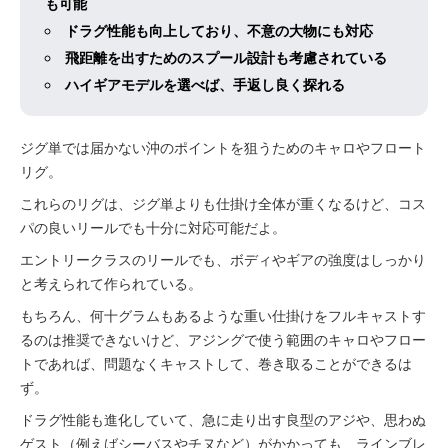
も可能
ドラグ性能も向上しており、不意の大物にも対応
飛距離を出すためのスプール設計も考慮されている
ハイギアモデルを選べば、手返し良く探れる
ジグ単では届かない沖のポイントを狙うためのキャロやフロート
リグ。
これらのリグは、ジグ単よりも仕掛け全体が重くなるけど、コス
パの良いリールでも十分に対応可能だよ。
エントリークラスのリールでも、ボディやギアの強度はしっかり
と考えられて作られている。
もちろん、何十グラムもあるような重い仕掛けをフルキャストす
るのは推奨できないけど、アジングで使う範囲のキャロやフロー
トであれば、問題なくキャストして、巻き取ることができるは
ず。
ドラグ性能も進化していて、急に走り出す良型のアジや、思わぬ
ゲスト（例えばシーバスやチヌなど）がかかっても、ラインブレ