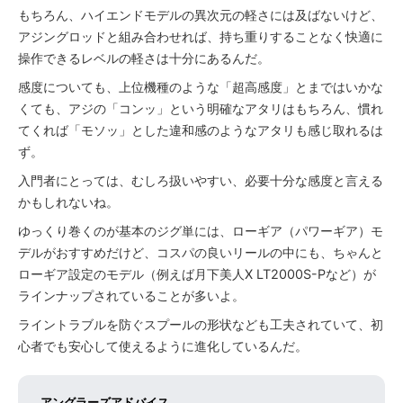
もちろん、ハイエンドモデルの異次元の軽さには及ばないけど、
アジングロッドと組み合わせれば、持ち重りすることなく快適に
操作できるレベルの軽さは十分にあるんだ。
感度についても、上位機種のような「超高感度」とまではいかな
くても、アジの「コンッ」という明確なアタリはもちろん、慣れ
てくれば「モソッ」とした違和感のようなアタリも感じ取れるは
ず。
入門者にとっては、むしろ扱いやすい、必要十分な感度と言える
かもしれないね。
ゆっくり巻くのが基本のジグ単には、ローギア（パワーギア）モ
デルがおすすめだけど、コスパの良いリールの中にも、ちゃんと
ローギア設定のモデル（例えば月下美人X LT2000S-Pなど）が
ラインナップされていることが多いよ。
ライントラブルを防ぐスプールの形状なども工夫されていて、初
心者でも安心して使えるように進化しているんだ。
アングラーズアドバイス