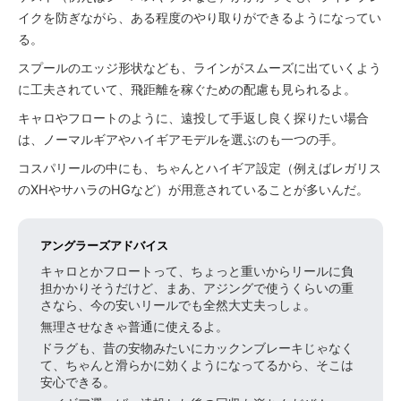
イクを防ぎながら、ある程度のやり取りができるようになってい
る。
スプールのエッジ形状なども、ラインがスムーズに出ていくよう
に工夫されていて、飛距離を稼ぐための配慮も見られるよ。
キャロやフロートのように、遠投して手返し良く探りたい場合
は、ノーマルギアやハイギアモデルを選ぶのも一つの手。
コスパリールの中にも、ちゃんとハイギア設定（例えばレガリス
のXHやサハラのHGなど）が用意されていることが多いんだ。
アングラーズアドバイス
キャロとかフロートって、ちょっと重いからリールに負
担かかりそうだけど、まあ、アジングで使うくらいの重
さなら、今の安いリールでも全然大丈夫っしょ。
無理させなきゃ普通に使えるよ。
ドラグも、昔の安物みたいにカックンブレーキじゃなく
て、ちゃんと滑らかに効くようになってるから、そこは
安心できる。